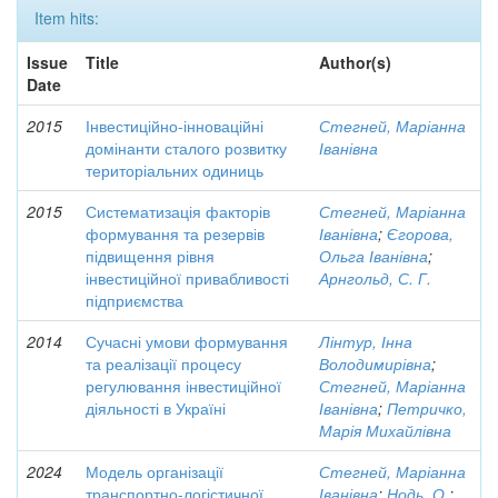
Item hits:
Issue
Title
Author(s)
Date
2015
Інвестиційно-інноваційні
Стегней, Маріанна
домінанти сталого розвитку
Іванівна
територіальних одиниць
2015
Систематизація факторів
Стегней, Маріанна
формування та резервів
Іванівна
;
Єгорова,
підвищення рівня
Ольга Іванівна
;
інвестиційної привабливості
Арнгольд, С. Г.
підприємства
2014
Сучасні умови формування
Лінтур, Інна
та реалізації процесу
Володимирівна
;
регулювання інвестиційної
Стегней, Маріанна
діяльності в Україні
Іванівна
;
Петричко,
Марія Михайлівна
2024
Модель організації
Стегней, Маріанна
транспортно-логістичної
Іванівна
;
Нодь, О.
;