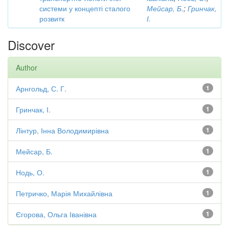
системи у концепті сталого
Мейсар, Б.
;
Гринчак,
розвитк
І.
Discover
Author
Арнгольд, С. Г.
1
Гринчак, І.
1
Лінтур, Інна Володимирівна
1
Мейсар, Б.
1
Нодь, О.
1
Петричко, Марія Михайлівна
1
Єгорова, Ольга Іванівна
1