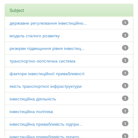
Subject
державне регулювання інвестиційно...
1
модель сталого розвитку
1
резерви підвищення рівня інвестиц...
1
транспортно-логістична система
1
фактори інвестиційної привабливості
1
якість транспортної інфраструктури
1
інвестиційна діяльність
1
інвестиційна політика
1
інвестиційна привабливість підпри...
1
інвестиційна привабливість терито...
1