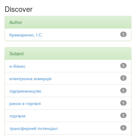
Discover
Author
Крамаренко, І.С.
1
Subject
е-бізнес
1
електронна комерція
1
підприємництво
1
ринок е-торгівлі
1
торгівля
1
трансферний потенціал
1