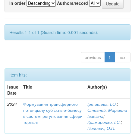
In order
Authors/record
Results 1-1 of 1 (Search time: 0.001 seconds).
previous
1
next
Item hits:
Issue
Title
Author(s)
Date
2024
Формування трансферного
Іртищева, І.О.
;
потенціалу суб’єктів е-бізнесу
Стегней, Маріанна
в системі регулювання сфери
Іванівна
;
торгівлі
Крамаренко, І.С.
;
Попович, О.П.