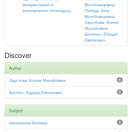
використання їх
Володимирівна
;
економічного потенціалу
Лінтур, Інна
Володимирівна
;
Хаустова, Ксенія
Михайлівна
;
Шолтес, Едуард
Еміліхович
Discover
Author
Хаустова, Ксенія Михайлівна
1
Шолтес, Едуард Еміліхович
1
Subject
економічна безпека
1