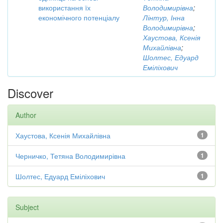
використання їх
Володимирівна
;
економічного потенціалу
Лінтур, Інна
Володимирівна
;
Хаустова, Ксенія
Михайлівна
;
Шолтес, Едуард
Еміліхович
Discover
Author
Хаустова, Ксенія Михайлівна
1
Черничко, Тетяна Володимирівна
1
Шолтес, Едуард Еміліхович
1
Subject