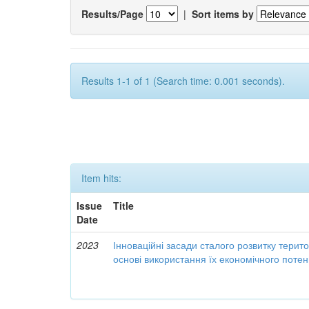
Results/Page
|
Sort items by
Results 1-1 of 1 (Search time: 0.001 seconds).
Item hits:
Issue
Title
Date
2023
Інноваційні засади сталого розвитку терит
основі використання їх економічного потен