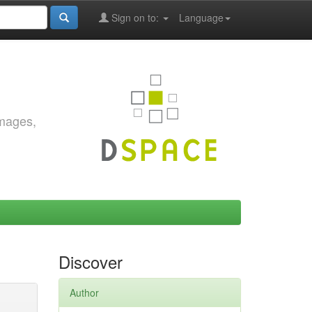
Sign on to:
Language
images,
Discover
Author