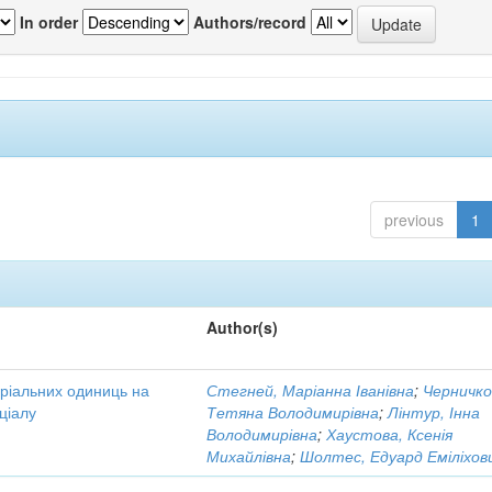
In order
Authors/record
previous
1
Author(s)
оріальних одиниць на
Стегней, Маріанна Іванівна
;
Черничко
ціалу
Тетяна Володимирівна
;
Лінтур, Інна
Володимирівна
;
Хаустова, Ксенія
Михайлівна
;
Шолтес, Едуард Еміліхов