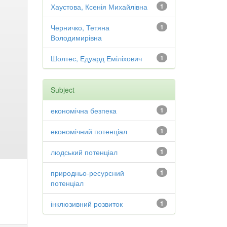
Хаустова, Ксенія Михайлівна
1
Черничко, Тетяна
1
Володимирівна
Шолтес, Едуард Еміліхович
1
Subject
економічна безпека
1
економічний потенціал
1
людський потенціал
1
природньо-ресурсний
1
потенціал
інклюзивний розвиток
1