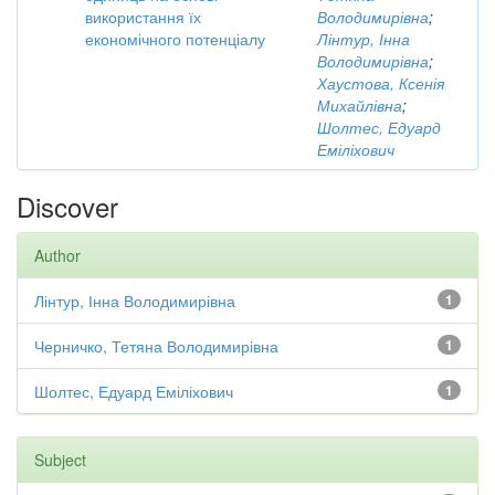
використання їх
Володимирівна
;
економічного потенціалу
Лінтур, Інна
Володимирівна
;
Хаустова, Ксенія
Михайлівна
;
Шолтес, Едуард
Еміліхович
Discover
Author
Лінтур, Інна Володимирівна
1
Черничко, Тетяна Володимирівна
1
Шолтес, Едуард Еміліхович
1
Subject