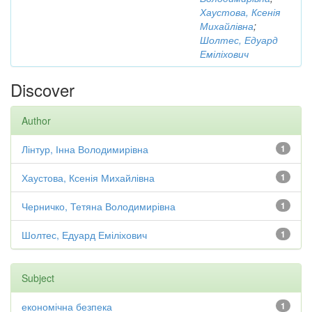
Хаустова, Ксенія
Михайлівна
;
Шолтес, Едуард
Еміліхович
Discover
Author
Лінтур, Інна Володимирівна
1
Хаустова, Ксенія Михайлівна
1
Черничко, Тетяна Володимирівна
1
Шолтес, Едуард Еміліхович
1
Subject
економічна безпека
1