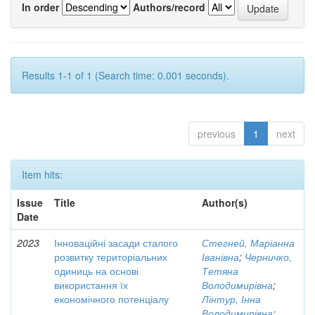
In order
Authors/record
Results 1-1 of 1 (Search time: 0.001 seconds).
previous
1
next
Item hits:
Issue
Title
Author(s)
Date
2023
Інноваційні засади сталого
Стегней, Маріанна
розвитку територіальних
Іванівна
;
Черничко,
одиниць на основі
Тетяна
використання їх
Володимирівна
;
економічного потенціалу
Лінтур, Інна
Володимирівна
;