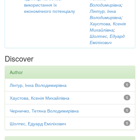
використання їх
Володимирівна
;
економічного потенціалу
Лінтур, Інна
Володимирівна
;
Хаустова, Ксенія
Михайлівна
;
Шолтес, Едуард
Еміліхович
Discover
Author
Лінтур, Інна Володимирівна
1
Хаустова, Ксенія Михайлівна
1
Черничко, Тетяна Володимирівна
1
Шолтес, Едуард Еміліхович
1