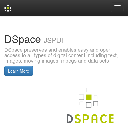
Skip
navigation
DSpace
JSPUI
DSpace preserves and enables easy and open
access to all types of digital content including text,
images, moving images, mpegs and data sets
Learn More