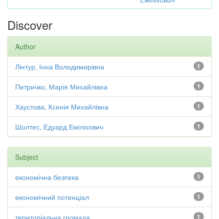
Discover
Author
Лінтур, Інна Володимирівна
1
Петричко, Марія Михайлівна
1
Хаустова, Ксенія Михайлівна
1
Шолтес, Едуард Еміліхович
1
Subject
економічна безпека
1
економічний потенціал
1
територіальна громада
1