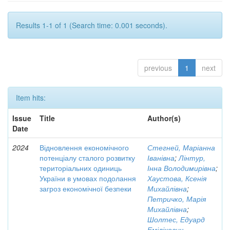
Results 1-1 of 1 (Search time: 0.001 seconds).
previous
1
next
Item hits:
Issue
Title
Author(s)
Date
2024
Відновлення економічного
Стегней, Маріанна
потенціалу сталого розвитку
Іванівна
;
Лінтур,
територіальних одиниць
Інна Володимирівна
;
України в умовах подолання
Хаустова, Ксенія
загроз економічної безпеки
Михайлівна
;
Петричко, Марія
Михайлівна
;
Шолтес, Едуард
Еміліхович