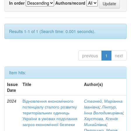
In order
Authors/record
Results 1-1 of 1 (Search time: 0.001 seconds).
previous
1
next
Item hits:
Issue
Title
Author(s)
Date
2024
Відновлення економічного
Стегней, Маріанна
потенціалу сталого розвитку
Іванівна
;
Лінтур,
територіальних одиниць
Інна Володимирівна
;
України в умовах подолання
Хаустова, Ксенія
загроз економічної безпеки
Михайлівна
;
Петричко, Марія