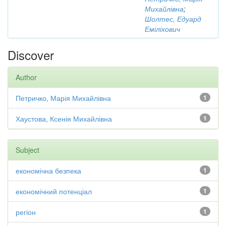
Михайлівна
;
Шолтес, Едуард
Еміліхович
Discover
Author
Петричко, Марія Михайлівна
1
Хаустова, Ксенія Михайлівна
1
Subject
економічна безпека
1
економічний потенціал
1
регіон
1