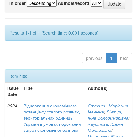
In order
Authors/record
Results 1-1 of 1 (Search time: 0.001 seconds).
previous
1
next
Item hits:
Issue
Title
Author(s)
Date
2024
Відновлення економічного
Стегней, Маріанна
потенціалу сталого розвитку
Іванівна
;
Лінтур,
територіальних одиниць
Інна Володимирівна
;
України в умовах подолання
Хаустова, Ксенія
загроз економічної безпеки
Михайлівна
;
Петричко, Марія