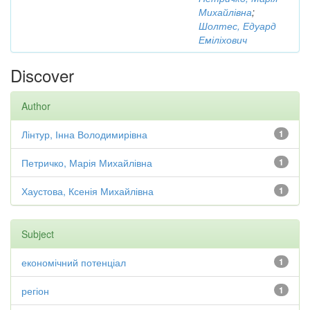
Михайлівна
;
Шолтес, Едуард
Еміліхович
Discover
Author
Лінтур, Інна Володимирівна
1
Петричко, Марія Михайлівна
1
Хаустова, Ксенія Михайлівна
1
Subject
економічний потенціал
1
регіон
1