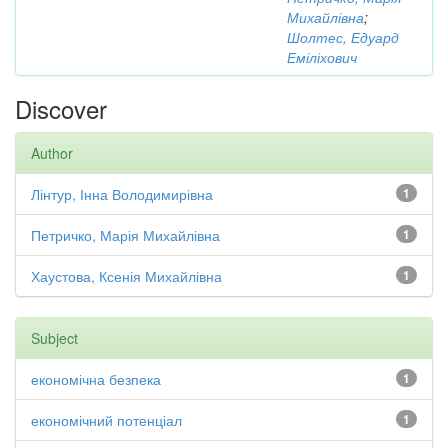
Михайлівна
;
Шолтес, Едуард
Еміліхович
Discover
Author
Лінтур, Інна Володимирівна
1
Петричко, Марія Михайлівна
1
Хаустова, Ксенія Михайлівна
1
Subject
економічна безпека
1
економічний потенціал
1