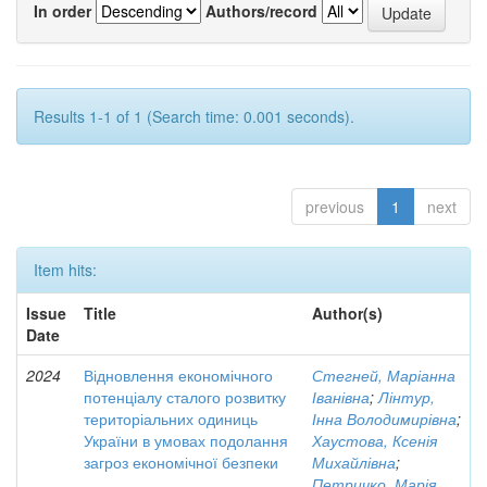
In order
Authors/record
Results 1-1 of 1 (Search time: 0.001 seconds).
previous
1
next
Item hits:
Issue
Title
Author(s)
Date
2024
Відновлення економічного
Стегней, Маріанна
потенціалу сталого розвитку
Іванівна
;
Лінтур,
територіальних одиниць
Інна Володимирівна
;
України в умовах подолання
Хаустова, Ксенія
загроз економічної безпеки
Михайлівна
;
Петричко, Марія