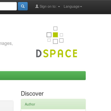
Sign on to:
Language
images,
Discover
Author