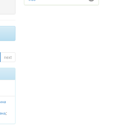
next
Інна
вна
;