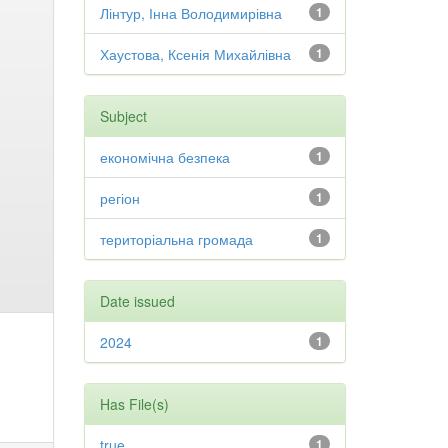
Лінтур, Інна Володимирівна
1
Хаустова, Ксенія Михайлівна
1
Subject
економічна безпека
1
регіон
1
територіальна громада
1
Date issued
2024
1
Has File(s)
true
1