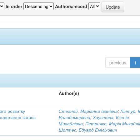
In order
Authors/record
previous
1
Author(s)
ого розвитку
Стегней, Маріанна Іванівна
;
Лінтур, 
подолання загроз
Володимирівна
;
Хаустова, Ксенія
Михайлівна
;
Петричко, Марія Михайлі
Шолтес, Едуард Еміліхович