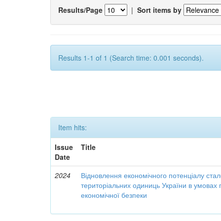
Results/Page
|
Sort items by
Results 1-1 of 1 (Search time: 0.001 seconds).
Item hits:
Issue
Title
Date
2024
Відновлення економічного потенціалу стал
територіальних одиниць України в умовах 
економічної безпеки