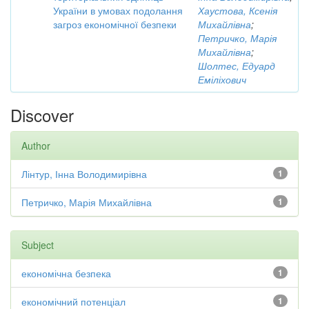
України в умовах подолання
Хаустова, Ксенія
загроз економічної безпеки
Михайлівна
;
Петричко, Марія
Михайлівна
;
Шолтес, Едуард
Еміліхович
Discover
Author
Лінтур, Інна Володимирівна
1
Петричко, Марія Михайлівна
1
Subject
економічна безпека
1
економічний потенціал
1