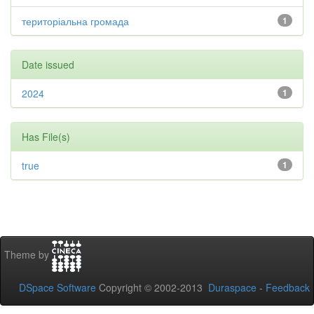
територіальна громада
1
Date issued
2024
1
Has File(s)
true
1
Theme by
DSpace Software
Copyright © 2002-2013
Duraspace
-
Feedback