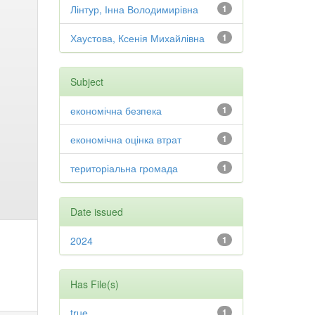
Лінтур, Інна Володимирівна
1
Хаустова, Ксенія Михайлівна
1
Subject
економічна безпека
1
економічна оцінка втрат
1
територіальна громада
1
Date issued
2024
1
Has File(s)
true
1