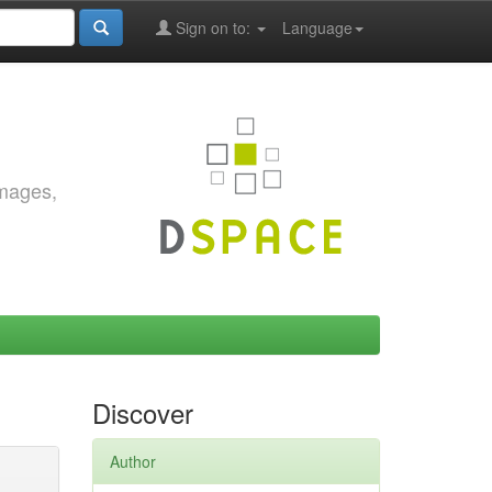
Sign on to:
Language
images,
Discover
Author