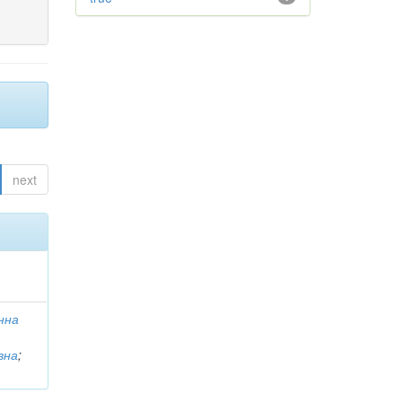
next
Інна
вна
;