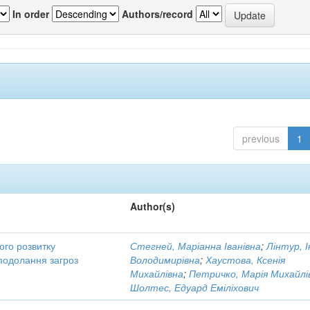
In order
Authors/record
previous
1
Author(s)
ого розвитку
Стегней, Маріанна Іванівна
;
Лінтур, 
подолання загроз
Володимирівна
;
Хаустова, Ксенія
Михайлівна
;
Петричко, Марія Михайлі
Шолтес, Едуард Еміліхович