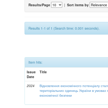
Results/Page
|
Sort items by
Results 1-1 of 1 (Search time: 0.001 seconds).
Item hits:
Issue
Title
Date
2024
Відновлення економічного потенціалу стал
територіальних одиниць України в умовах 
економічної безпеки