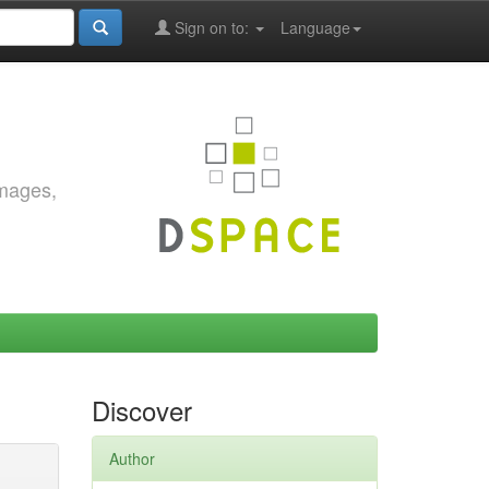
Sign on to:
Language
images,
Discover
Author