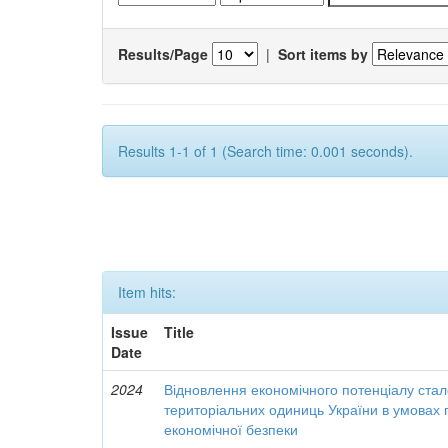
Results/Page
|
Sort items by
Results 1-1 of 1 (Search time: 0.001 seconds).
Item hits:
Issue
Title
Date
2024
Відновлення економічного потенціалу стал
територіальних одиниць України в умовах 
економічної безпеки