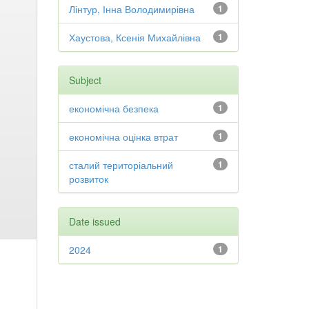
Лінтур, Інна Володимирівна
1
Хаустова, Ксенія Михайлівна
1
Subject
економічна безпека
1
економічна оцінка втрат
1
сталий територіальний
1
розвиток
Date issued
2024
1