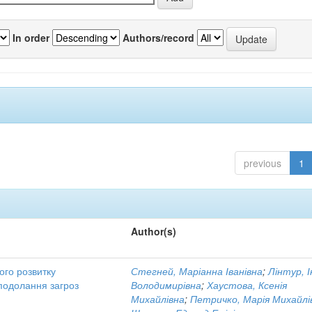
In order
Authors/record
previous
1
Author(s)
ого розвитку
Стегней, Маріанна Іванівна
;
Лінтур, 
подолання загроз
Володимирівна
;
Хаустова, Ксенія
Михайлівна
;
Петричко, Марія Михайлі