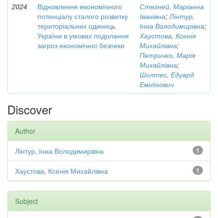
2024
Відновлення економічного
Стегней, Маріанна
потенціалу сталого розвитку
Іванівна
;
Лінтур,
територіальних одиниць
Інна Володимирівна
;
України в умовах подолання
Хаустова, Ксенія
загроз економічної безпеки
Михайлівна
;
Петричко, Марія
Михайлівна
;
Шолтес, Едуард
Еміліхович
Discover
Author
Лінтур, Інна Володимирівна
1
Хаустова, Ксенія Михайлівна
1
Subject