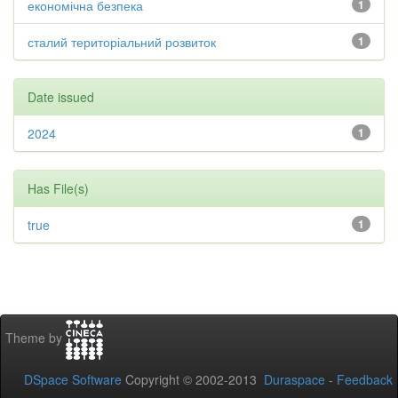
економічна безпека
1
сталий територіальний розвиток
1
Date issued
2024
1
Has File(s)
true
1
Theme by
DSpace Software
Copyright © 2002-2013
Duraspace
-
Feedback