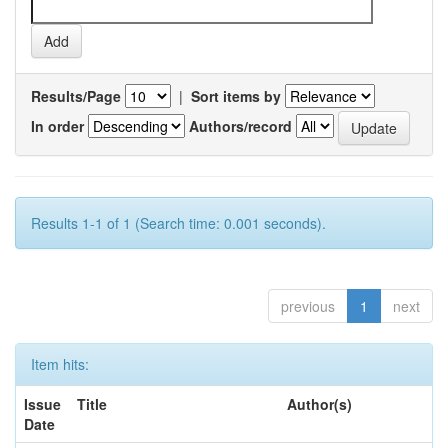
Results/Page
|
Sort items by
In order
Authors/record
Results 1-1 of 1 (Search time: 0.001 seconds).
previous
1
next
Item hits:
Issue
Title
Author(s)
Date