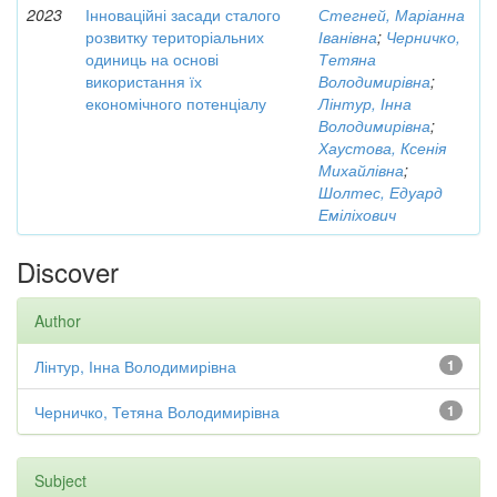
2023
Інноваційні засади сталого
Стегней, Маріанна
розвитку територіальних
Іванівна
;
Черничко,
одиниць на основі
Тетяна
використання їх
Володимирівна
;
економічного потенціалу
Лінтур, Інна
Володимирівна
;
Хаустова, Ксенія
Михайлівна
;
Шолтес, Едуард
Еміліхович
Discover
Author
Лінтур, Інна Володимирівна
1
Черничко, Тетяна Володимирівна
1
Subject