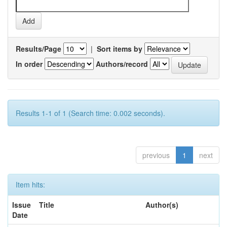
Results/Page
|
Sort items by
In order
Authors/record
Results 1-1 of 1 (Search time: 0.002 seconds).
previous
1
next
Item hits:
Issue
Title
Author(s)
Date