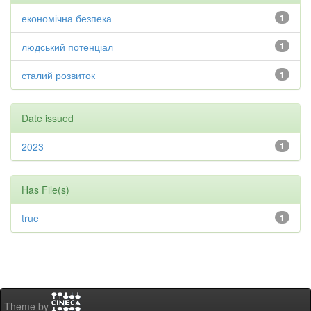
економічна безпека
1
людський потенціал
1
сталий розвиток
1
Date issued
2023
1
Has File(s)
true
1
Theme by