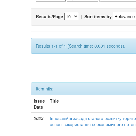
Results/Page
|
Sort items by
Results 1-1 of 1 (Search time: 0.001 seconds).
Item hits:
Issue
Title
Date
2023
Інноваційні засади сталого розвитку терит
основі використання їх економічного потен