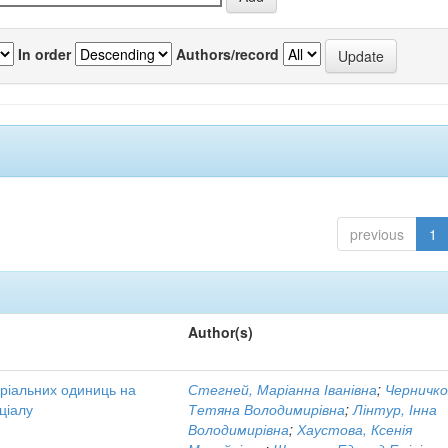
In order
Authors/record
previous
1
Author(s)
оріальних одиниць на
Стегней, Маріанна Іванівна
;
Черничко
ціалу
Тетяна Володимирівна
;
Лінтур, Інна
Володимирівна
;
Хаустова, Ксенія