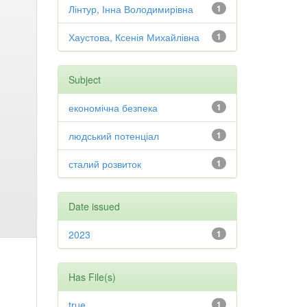
Лінтур, Інна Володимирівна
1
Хаустова, Ксенія Михайлівна
1
Subject
економічна безпека
1
людський потенціал
1
сталий розвиток
1
Date issued
2023
1
Has File(s)
true
1