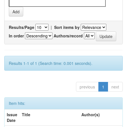
Results/Page
|
Sort items by
In order
Authors/record
Results 1-1 of 1 (Search time: 0.001 seconds).
previous
1
next
Item hits:
Issue
Title
Author(s)
Date