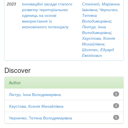
2023
Інноваційні засади сталого
Стегней, Маріанна
розвитку територіальних
Іванівна
;
Черничко,
одиниць на основі
Тетяна
використання їх
Володимирівна
;
економічного потенціалу
Лінтур, Інна
Володимирівна
;
Хаустова, Ксенія
Михайлівна
;
Шолтес, Едуард
Еміліхович
Discover
Author
Лінтур, Інна Володимирівна
1
Хаустова, Ксенія Михайлівна
1
Черничко, Тетяна Володимирівна
1