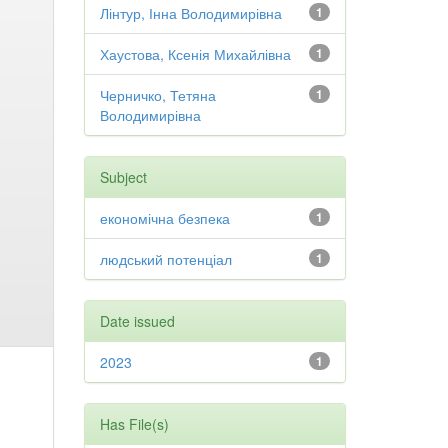
Лінтур, Інна Володимирівна
1
Хаустова, Ксенія Михайлівна
1
Черничко, Тетяна
1
Володимирівна
Subject
економічна безпека
1
людський потенціал
1
Date issued
2023
1
Has File(s)