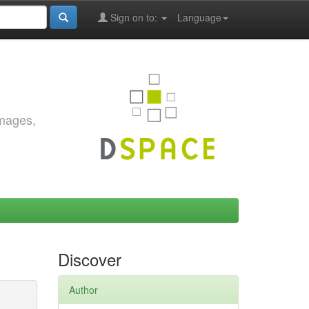
Sign on to:
Language
images,
Discover
Author