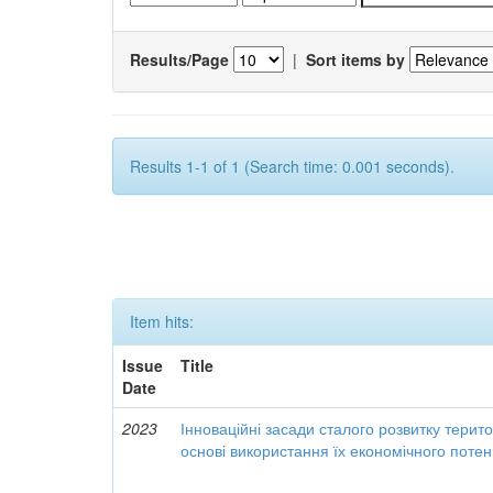
Results/Page
|
Sort items by
Results 1-1 of 1 (Search time: 0.001 seconds).
Item hits:
Issue
Title
Date
2023
Інноваційні засади сталого розвитку терит
основі використання їх економічного потен