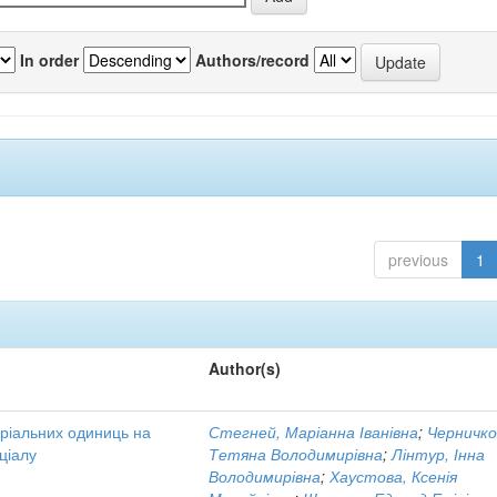
In order
Authors/record
previous
1
Author(s)
оріальних одиниць на
Стегней, Маріанна Іванівна
;
Черничко
ціалу
Тетяна Володимирівна
;
Лінтур, Інна
Володимирівна
;
Хаустова, Ксенія