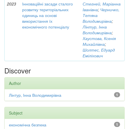
2023
Інноваційні засади сталого
Стегней, Маріанна
розвитку територіальних
Іванівна
;
Черничко,
одиниць на основі
Тетяна
використання їх
Володимирівна
;
економічного потенціалу
Лінтур, Інна
Володимирівна
;
Хаустова, Ксенія
Михайлівна
;
Шолтес, Едуард
Еміліхович
Discover
Author
Лінтур, Інна Володимирівна
1
Subject
економічна безпека
1