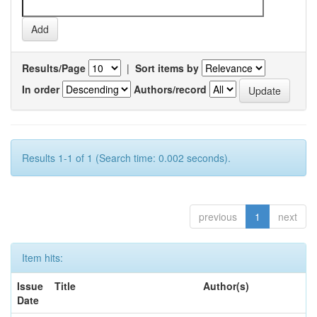
Results/Page
|
Sort items by
In order
Authors/record
Results 1-1 of 1 (Search time: 0.002 seconds).
previous
1
next
Item hits:
Issue
Title
Author(s)
Date