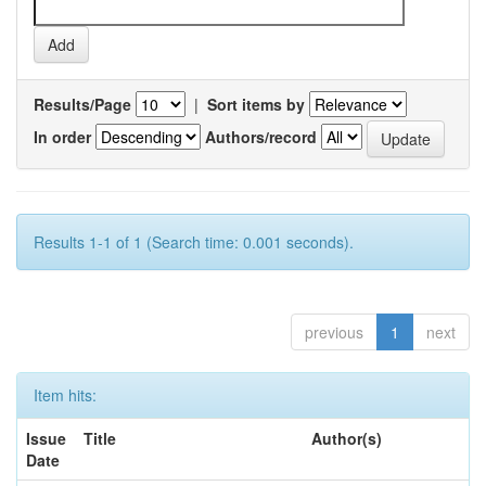
Results/Page
|
Sort items by
In order
Authors/record
Results 1-1 of 1 (Search time: 0.001 seconds).
previous
1
next
Item hits:
Issue
Title
Author(s)
Date