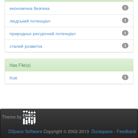
економічна безпека
1
людський потенціал
1
природньо-ресурсний потенціал
1
сталий розвиток
1
Has File(s)
true
1
Theme by
DSpace Software
Copyright © 2002-2013
Duraspace
-
Feedback