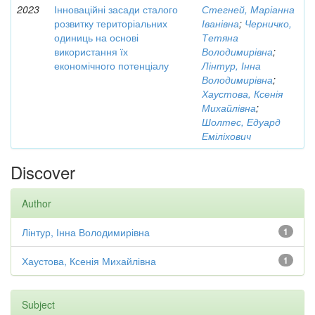
2023
Інноваційні засади сталого
Стегней, Маріанна
розвитку територіальних
Іванівна
;
Черничко,
одиниць на основі
Тетяна
використання їх
Володимирівна
;
економічного потенціалу
Лінтур, Інна
Володимирівна
;
Хаустова, Ксенія
Михайлівна
;
Шолтес, Едуард
Еміліхович
Discover
Author
Лінтур, Інна Володимирівна
1
Хаустова, Ксенія Михайлівна
1
Subject