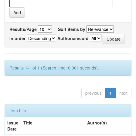
Results/Page
|
Sort items by
In order
Authors/record
Results 1-1 of 1 (Search time: 0.001 seconds).
previous
1
next
Item hits:
Issue
Title
Author(s)
Date