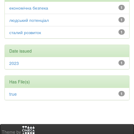
економічна безпека
1
людський потенціал
1
сталий розвиток
1
Date issued
2023
1
Has File(s)
true
1
Theme by