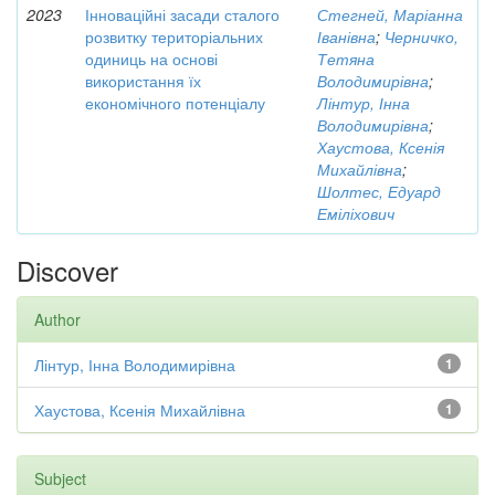
2023
Інноваційні засади сталого
Стегней, Маріанна
розвитку територіальних
Іванівна
;
Черничко,
одиниць на основі
Тетяна
використання їх
Володимирівна
;
економічного потенціалу
Лінтур, Інна
Володимирівна
;
Хаустова, Ксенія
Михайлівна
;
Шолтес, Едуард
Еміліхович
Discover
Author
Лінтур, Інна Володимирівна
1
Хаустова, Ксенія Михайлівна
1
Subject