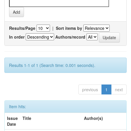
Results/Page
|
Sort items by
In order
Authors/record
Results 1-1 of 1 (Search time: 0.001 seconds).
previous
1
next
Item hits:
Issue
Title
Author(s)
Date