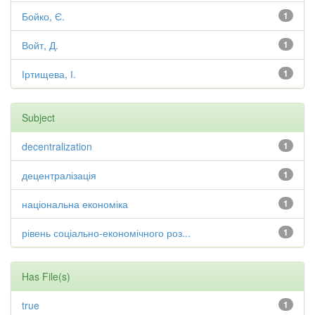
Бойко, Є.
1
Войт, Д.
1
Іртищева, І.
1
Subject
decentralization
1
децентралізація
1
національна економіка
1
рівень соціально-економічного роз...
1
Has File(s)
true
1