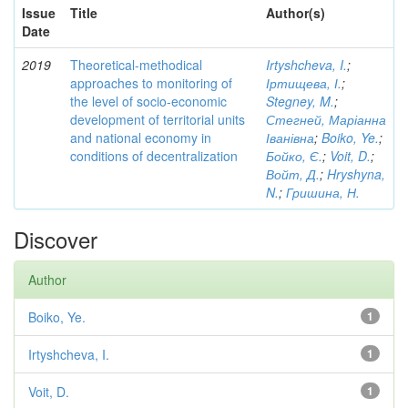
Issue
Title
Author(s)
Date
2019
Theoretical-methodical
Irtyshcheva, I.
;
approaches to monitoring of
Іртищева, І.
;
the level of socio-economic
Stegney, M.
;
development of territorial units
Стегней, Маріанна
and national economy in
Іванівна
;
Boiko, Ye.
;
conditions of decentralization
Бойко, Є.
;
Voit, D.
;
Войт, Д.
;
Hryshyna,
N.
;
Гришина, Н.
Discover
Author
Boiko, Ye.
1
Irtyshcheva, I.
1
Voit, D.
1