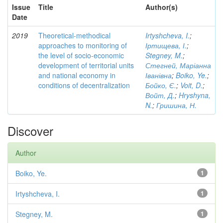
Issue
Title
Author(s)
Date
2019
Theoretical-methodical
Irtyshcheva, I.
;
approaches to monitoring of
Іртищева, І.
;
the level of socio-economic
Stegney, M.
;
development of territorial units
Стегней, Маріанна
and national economy in
Іванівна
;
Boiko, Ye.
;
conditions of decentralization
Бойко, Є.
;
Voit, D.
;
Войт, Д.
;
Hryshyna,
N.
;
Гришина, Н.
Discover
Author
Boiko, Ye.
1
Irtyshcheva, I.
1
Stegney, M.
1