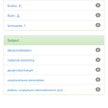
Бойко, Є.
1
Войт, Д.
1
Іртищева, І.
1
Subject
decentralization
1
national economy
1
децентралізація
1
національна економіка
1
рівень соціально-економічного роз...
1