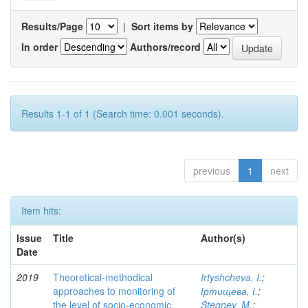
Results/Page
|
Sort items by
In order
Authors/record
Results 1-1 of 1 (Search time: 0.001 seconds).
previous
1
next
Item hits:
Issue
Title
Author(s)
Date
2019
Theoretical-methodical
Irtyshcheva, I.
;
approaches to monitoring of
Іртищева, І.
;
the level of socio-economic
Stegney, M.
;