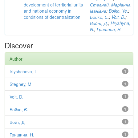
development of territorial units
Стегней, Маріанна
and national economy in
Іванівна
;
Boiko, Ye.
;
conditions of decentralization
Бойко, Є.
;
Voit, D.
;
Войт, Д.
;
Hryshyna,
N.
;
Гришина, Н.
Discover
Author
Irtyshcheva, I.
1
Stegney, M.
1
Voit, D.
1
Бойко, Є.
1
Войт, Д.
1
Гришина, Н.
1