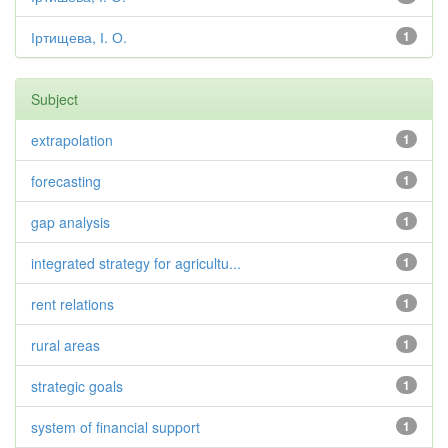
Іртищева, І. О.
1
Subject
extrapolation
1
forecasting
1
gap analysis
1
integrated strategy for agricultu...
1
rent relations
1
rural areas
1
strategic goals
1
system of financial support
1