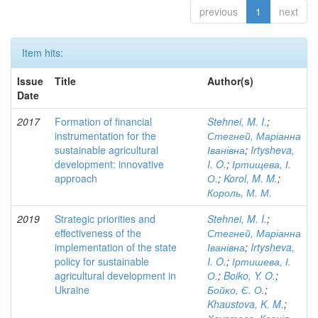
previous
1
next
Item hits:
Issue
Title
Author(s)
Date
2017
Formation of financial
Stehnei, M. I.
;
instrumentation for the
Стегней, Маріанна
sustainable agricultural
Іванівна
;
Irtysheva,
development: innovative
I. O.
;
Іртищева, І.
approach
О.
;
Korol, M. M.
;
Король, М. М.
2019
Strategic priorities and
Stehnei, M. I.
;
effectiveness of the
Стегней, Маріанна
implementation of the state
Іванівна
;
Irtysheva,
policy for sustainable
I. O.
;
Іртишева, І.
agricultural development in
О.
;
Boiko, Y. O.
;
Ukraine
Бойко, Є. О.
;
Khaustova, K. M.
;