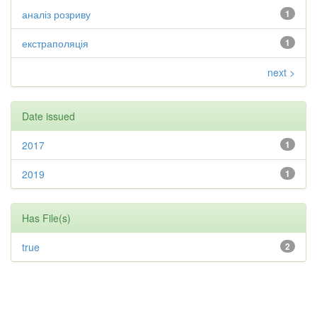
аналіз розриву
1
екстраполяція
1
next >
Date issued
2017
1
2019
1
Has File(s)
true
2