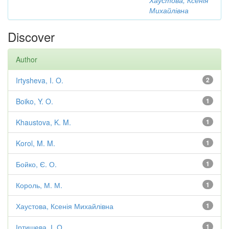
Хаустова, Ксенія
Михайлівна
Discover
Author
Irtysheva, I. O.
2
Boiko, Y. O.
1
Khaustova, K. M.
1
Korol, M. M.
1
Бойко, Є. О.
1
Король, М. М.
1
Хаустова, Ксенія Михайлівна
1
Іртишева, І. О.
1