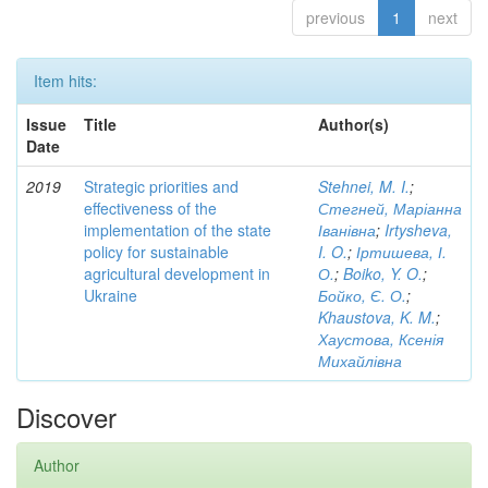
previous
1
next
Item hits:
Issue
Title
Author(s)
Date
2019
Strategic priorities and
Stehnei, M. I.
;
effectiveness of the
Стегней, Маріанна
implementation of the state
Іванівна
;
Irtysheva,
policy for sustainable
I. O.
;
Іртишева, І.
agricultural development in
О.
;
Boiko, Y. O.
;
Ukraine
Бойко, Є. О.
;
Khaustova, K. M.
;
Хаустова, Ксенія
Михайлівна
Discover
Author