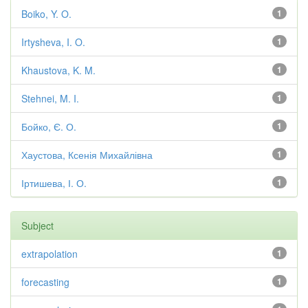
Boiko, Y. O.
1
Irtysheva, I. O.
1
Khaustova, K. M.
1
Stehnei, M. I.
1
Бойко, Є. О.
1
Хаустова, Ксенія Михайлівна
1
Іртишева, І. О.
1
Subject
extrapolation
1
forecasting
1