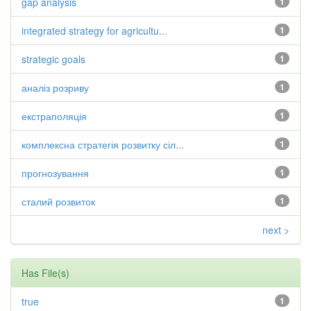
gap analysis
1
integrated strategy for agricultu...
1
strategic goals
1
аналіз розриву
1
екстраполяція
1
комплексна стратегія розвитку сіл...
1
прогнозування
1
сталий розвиток
1
next >
Has File(s)
true
1