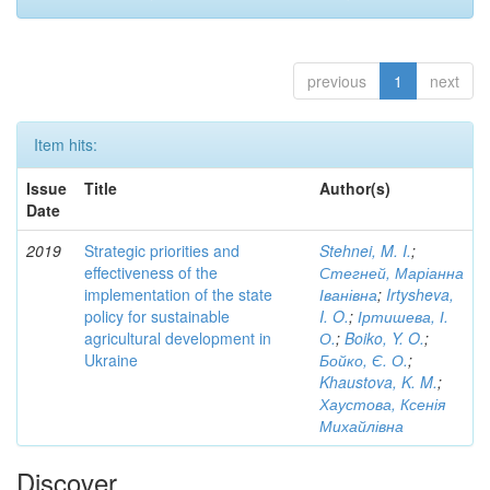
previous
1
next
Item hits:
Issue
Title
Author(s)
Date
2019
Strategic priorities and
Stehnei, M. I.
;
effectiveness of the
Стегней, Маріанна
implementation of the state
Іванівна
;
Irtysheva,
policy for sustainable
I. O.
;
Іртишева, І.
agricultural development in
О.
;
Boiko, Y. O.
;
Ukraine
Бойко, Є. О.
;
Khaustova, K. M.
;
Хаустова, Ксенія
Михайлівна
Discover