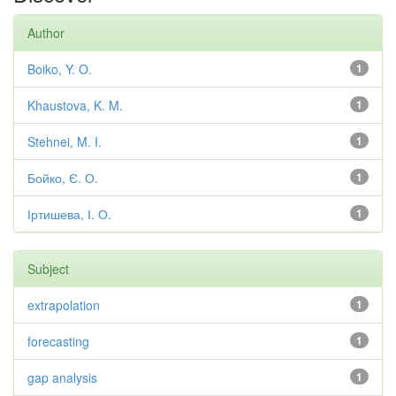
Author
Boiko, Y. O.
1
Khaustova, K. M.
1
Stehnei, M. I.
1
Бойко, Є. О.
1
Іртишева, І. О.
1
Subject
extrapolation
1
forecasting
1
gap analysis
1