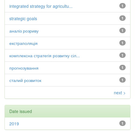
integrated strategy for agricultu...
1
strategic goals
1
аналіз розриву
1
екстраполяція
1
комплексна стратегія розвитку сіл...
1
прогнозування
1
сталий розвиток
1
next >
Date issued
2019
1