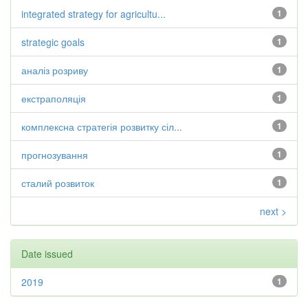
integrated strategy for agricultu...
1
strategic goals
1
аналіз розриву
1
екстраполяція
1
комплексна стратегія розвитку сіл...
1
прогнозування
1
сталий розвиток
1
next >
Date issued
2019
1