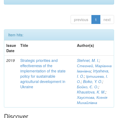
previous
1
next
Item hits:
Issue
Title
Author(s)
Date
2019
Strategic priorities and
Stehnei, M. I.
;
effectiveness of the
Стегней, Маріанна
implementation of the state
Іванівна
;
Irtysheva,
policy for sustainable
I. O.
;
Іртишева, І.
agricultural development in
О.
;
Boiko, Y. O.
;
Ukraine
Бойко, Є. О.
;
Khaustova, K. M.
;
Хаустова, Ксенія
Михайлівна
Discover