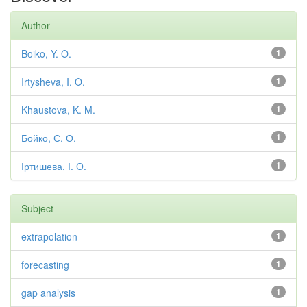
Author
Boiko, Y. O.
1
Irtysheva, I. O.
1
Khaustova, K. M.
1
Бойко, Є. О.
1
Іртишева, І. О.
1
Subject
extrapolation
1
forecasting
1
gap analysis
1