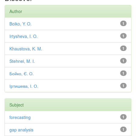
Author
Boiko, Y. O.
1
Irtysheva, I. O.
1
Khaustova, K. M.
1
Stehnei, M. I.
1
Бойко, Є. О.
1
Іртишева, І. О.
1
Subject
forecasting
1
gap analysis
1