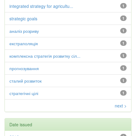
integrated strategy for agricultu...
1
strategic goals
1
аналіз розриву
1
екстраполяція
1
комплексна стратегія розвитку сіл...
1
прогнозування
1
сталий розвиток
1
стратегічні цілі
1
next >
Date issued