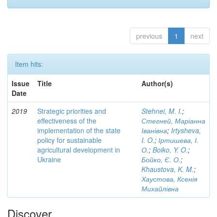
previous
1
next
Item hits:
Issue
Title
Author(s)
Date
2019
Strategic priorities and
Stehnei, M. I.
;
effectiveness of the
Стегней, Маріанна
implementation of the state
Іванівна
;
Irtysheva,
policy for sustainable
I. O.
;
Іртишева, І.
agricultural development in
О.
;
Boiko, Y. O.
;
Ukraine
Бойко, Є. О.
;
Khaustova, K. M.
;
Хаустова, Ксенія
Михайлівна
Discover