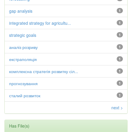
gap analysis
1
integrated strategy for agricultu...
1
strategic goals
1
аналіз розриву
1
екстраполяція
1
комплексна стратегія розвитку сіл...
1
прогнозування
1
сталий розвиток
1
next >
Has File(s)