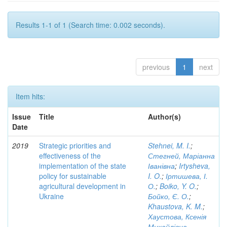
Results 1-1 of 1 (Search time: 0.002 seconds).
previous
1
next
Item hits:
Issue
Title
Author(s)
Date
2019
Strategic priorities and
Stehnei, M. I.
;
effectiveness of the
Стегней, Маріанна
implementation of the state
Іванівна
;
Irtysheva,
policy for sustainable
I. O.
;
Іртишева, І.
agricultural development in
О.
;
Boiko, Y. O.
;
Ukraine
Бойко, Є. О.
;
Khaustova, K. M.
;
Хаустова, Ксенія
Михайлівна