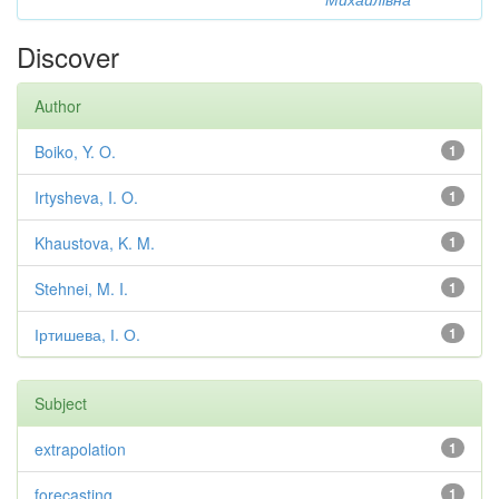
Discover
Author
Boiko, Y. O.
1
Irtysheva, I. O.
1
Khaustova, K. M.
1
Stehnei, M. I.
1
Іртишева, І. О.
1
Subject
extrapolation
1
forecasting
1