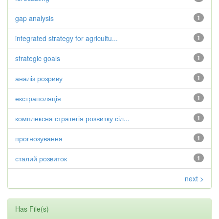
gap analysis
1
integrated strategy for agricultu...
1
strategic goals
1
аналіз розриву
1
екстраполяція
1
комплексна стратегія розвитку сіл...
1
прогнозування
1
сталий розвиток
1
next >
Has File(s)