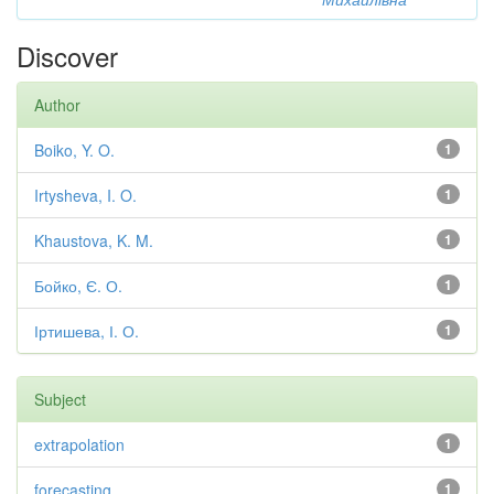
Discover
Author
Boiko, Y. O.
1
Irtysheva, I. O.
1
Khaustova, K. M.
1
Бойко, Є. О.
1
Іртишева, І. О.
1
Subject
extrapolation
1
forecasting
1