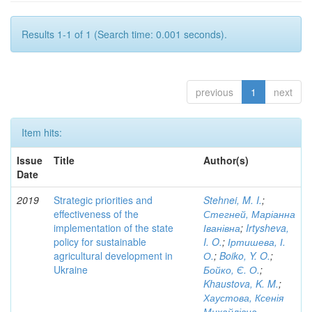
Results 1-1 of 1 (Search time: 0.001 seconds).
previous
1
next
Item hits:
Issue
Title
Author(s)
Date
2019
Strategic priorities and
Stehnei, M. I.
;
effectiveness of the
Стегней, Маріанна
implementation of the state
Іванівна
;
Irtysheva,
policy for sustainable
I. O.
;
Іртишева, І.
agricultural development in
О.
;
Boiko, Y. O.
;
Ukraine
Бойко, Є. О.
;
Khaustova, K. M.
;
Хаустова, Ксенія
Михайлівна