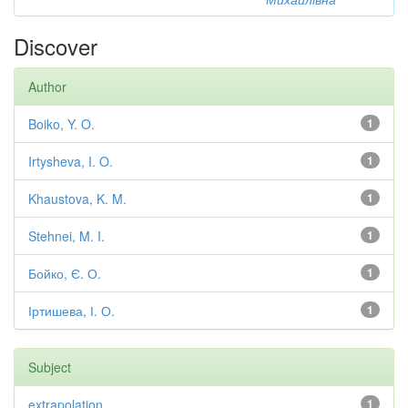
Discover
Author
Boiko, Y. O.
1
Irtysheva, I. O.
1
Khaustova, K. M.
1
Stehnei, M. I.
1
Бойко, Є. О.
1
Іртишева, І. О.
1
Subject
extrapolation
1