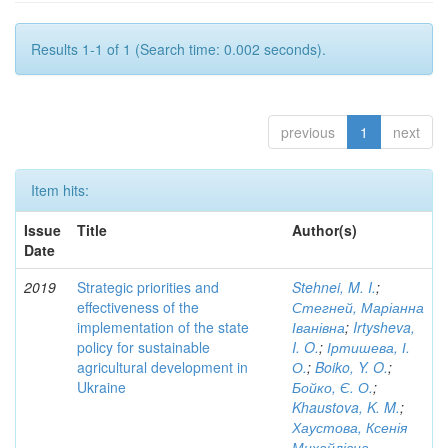
Results 1-1 of 1 (Search time: 0.002 seconds).
previous
1
next
Item hits:
Issue
Title
Author(s)
Date
2019
Strategic priorities and
Stehnei, M. I.
;
effectiveness of the
Стегней, Маріанна
implementation of the state
Іванівна
;
Irtysheva,
policy for sustainable
I. O.
;
Іртишева, І.
agricultural development in
О.
;
Boiko, Y. O.
;
Ukraine
Бойко, Є. О.
;
Khaustova, K. M.
;
Хаустова, Ксенія
Михайлівна