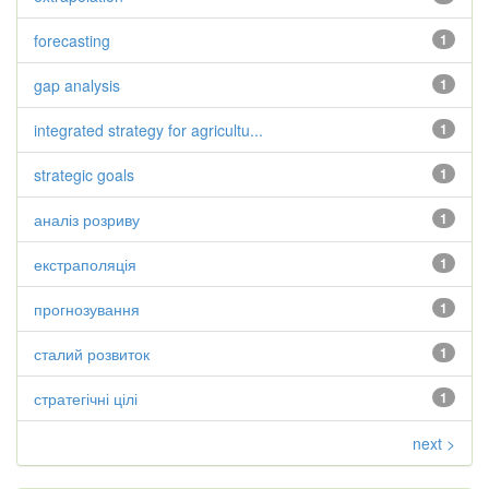
forecasting
1
gap analysis
1
integrated strategy for agricultu...
1
strategic goals
1
аналіз розриву
1
екстраполяція
1
прогнозування
1
сталий розвиток
1
стратегічні цілі
1
next >