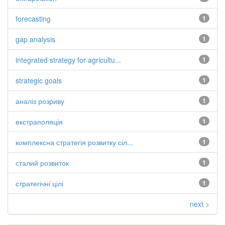
forecasting
1
gap analysis
1
integrated strategy for agricultu...
1
strategic goals
1
аналіз розриву
1
екстраполяція
1
комплексна стратегія розвитку сіл...
1
сталий розвиток
1
стратегічні цілі
1
next >