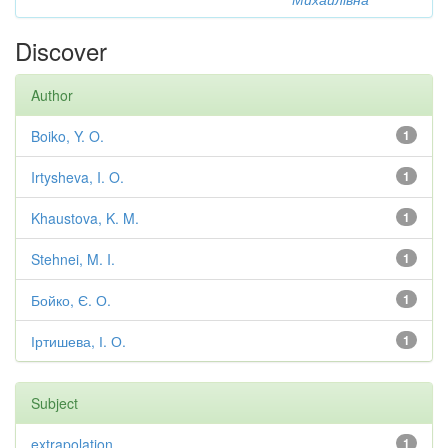
Discover
Author
Boiko, Y. O.
1
Irtysheva, I. O.
1
Khaustova, K. M.
1
Stehnei, M. I.
1
Бойко, Є. О.
1
Іртишева, І. О.
1
Subject
extrapolation
1