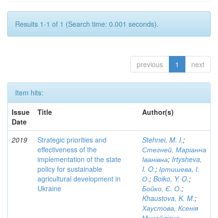
Results 1-1 of 1 (Search time: 0.001 seconds).
previous
1
next
Item hits:
Issue
Title
Author(s)
Date
2019
Strategic priorities and
Stehnei, M. I.
;
effectiveness of the
Стегней, Маріанна
implementation of the state
Іванівна
;
Irtysheva,
policy for sustainable
I. O.
;
Іртишева, І.
agricultural development in
О.
;
Boiko, Y. O.
;
Ukraine
Бойко, Є. О.
;
Khaustova, K. M.
;
Хаустова, Ксенія
Михайлівна