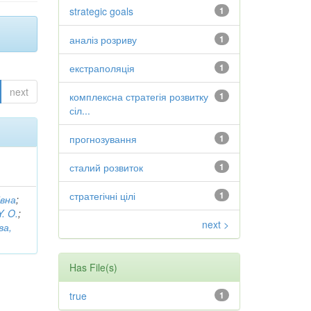
strategic goals
1
аналіз розриву
1
екстраполяція
1
next
комплексна стратегія розвитку
1
сіл...
прогнозування
1
сталий розвиток
1
стратегічні цілі
1
івна
;
Y. O.
;
next >
ва,
Has File(s)
true
1