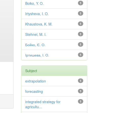
Boiko, Y. O.
1
Irtysheva, I. O.
1
Khaustova, K. M.
1
Stehnei, M. I.
1
Бойко, Є. О.
1
Іртишева, І. О.
1
Subject
extrapolation
1
forecasting
1
integrated strategy for
1
agricultu...