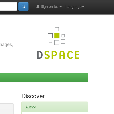
Sign on to:
Language
images,
Discover
Author