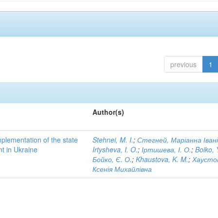
previous
1
Author(s)
implementation of the state
Stehnei, M. I.
;
Стегней, Маріанна Іван
nt in Ukraine
Irtysheva, I. O.
;
Іртишева, І. О.
;
Boiko, 
Бойко, Є. О.
;
Khaustova, K. M.
;
Хаусто
Ксенія Михайлівна