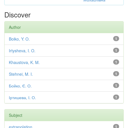
Discover
Author
Boiko, Y. O.
1
Irtysheva, I. O.
1
Khaustova, K. M.
1
Stehnei, M. I.
1
Бойко, Є. О.
1
Іртишева, І. О.
1
Subject
extrapolation
1