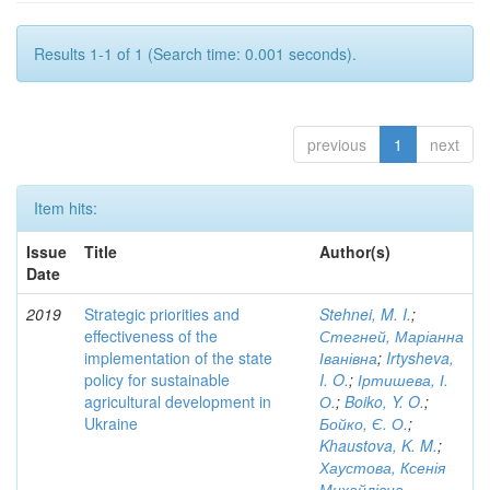
Results 1-1 of 1 (Search time: 0.001 seconds).
previous
1
next
Item hits:
Issue
Title
Author(s)
Date
2019
Strategic priorities and
Stehnei, M. I.
;
effectiveness of the
Стегней, Маріанна
implementation of the state
Іванівна
;
Irtysheva,
policy for sustainable
I. O.
;
Іртишева, І.
agricultural development in
О.
;
Boiko, Y. O.
;
Ukraine
Бойко, Є. О.
;
Khaustova, K. M.
;
Хаустова, Ксенія
Михайлівна