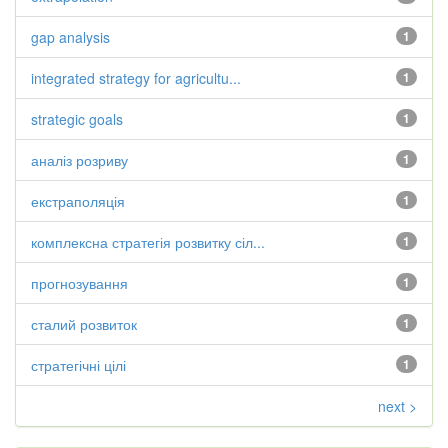
gap analysis
1
integrated strategy for agricultu...
1
strategic goals
1
аналіз розриву
1
екстраполяція
1
комплексна стратегія розвитку сіл...
1
прогнозування
1
сталий розвиток
1
стратегічні цілі
1
next >