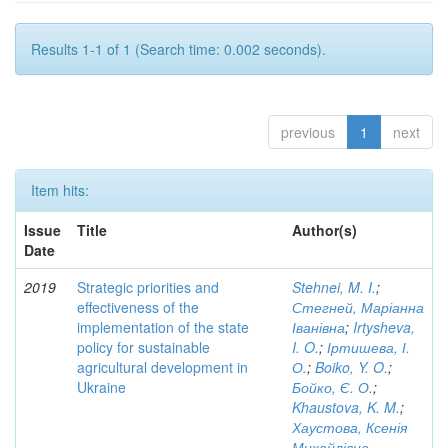
Results 1-1 of 1 (Search time: 0.002 seconds).
previous
1
next
Item hits:
Issue
Title
Author(s)
Date
2019
Strategic priorities and
Stehnei, M. I.
;
effectiveness of the
Стегней, Маріанна
implementation of the state
Іванівна
;
Irtysheva,
policy for sustainable
I. O.
;
Іртишева, І.
agricultural development in
О.
;
Boiko, Y. O.
;
Ukraine
Бойко, Є. О.
;
Khaustova, K. M.
;
Хаустова, Ксенія
Михайлівна