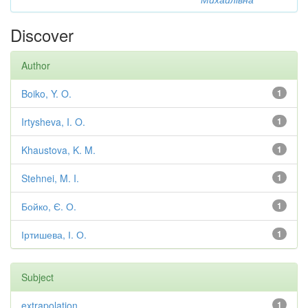
Discover
Author
Boiko, Y. O.
1
Irtysheva, I. O.
1
Khaustova, K. M.
1
Stehnei, M. I.
1
Бойко, Є. О.
1
Іртишева, І. О.
1
Subject
extrapolation
1