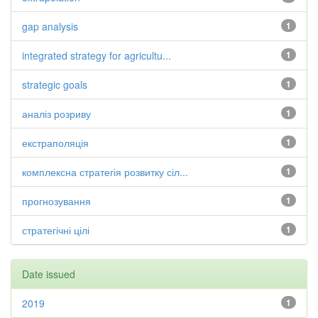
gap analysis
1
integrated strategy for agricultu...
1
strategic goals
1
аналіз розриву
1
екстраполяція
1
комплексна стратегія розвитку сіл...
1
прогнозування
1
стратегічні цілі
1
Date issued
2019
1