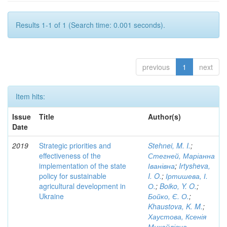
Results 1-1 of 1 (Search time: 0.001 seconds).
previous
1
next
Item hits:
Issue
Title
Author(s)
Date
2019
Strategic priorities and
Stehnei, M. I.
;
effectiveness of the
Стегней, Маріанна
implementation of the state
Іванівна
;
Irtysheva,
policy for sustainable
I. O.
;
Іртишева, І.
agricultural development in
О.
;
Boiko, Y. O.
;
Ukraine
Бойко, Є. О.
;
Khaustova, K. M.
;
Хаустова, Ксенія
Михайлівна