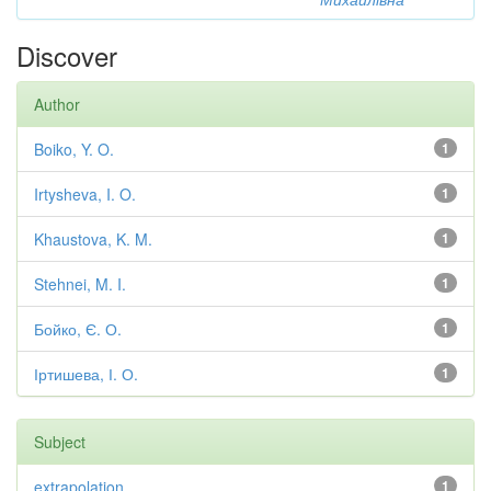
Discover
Author
Boiko, Y. O.
1
Irtysheva, I. O.
1
Khaustova, K. M.
1
Stehnei, M. I.
1
Бойко, Є. О.
1
Іртишева, І. О.
1
Subject
extrapolation
1