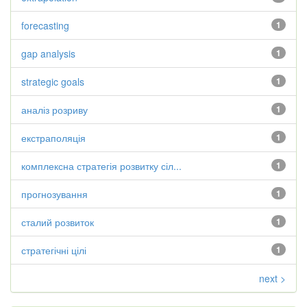
forecasting
1
gap analysis
1
strategic goals
1
аналіз розриву
1
екстраполяція
1
комплексна стратегія розвитку сіл...
1
прогнозування
1
сталий розвиток
1
стратегічні цілі
1
next >