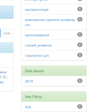
екстраполяція
1
комплексна стратегія розвитку
1
сіл...
next
прогнозування
1
сталий розвиток
1
стратегічні цілі
1
Date issued
івна
;
Y. O.
;
2019
1
ва,
Has File(s)
true
1