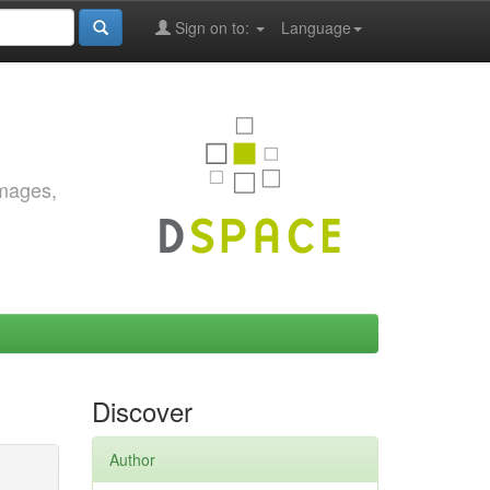
Sign on to:
Language
images,
Discover
Author