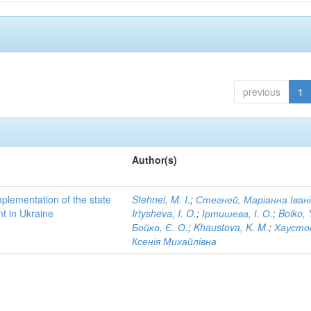
previous
1
Author(s)
implementation of the state
Stehnei, M. I.
;
Стегней, Маріанна Іван
nt in Ukraine
Irtysheva, I. O.
;
Іртишева, І. О.
;
Boiko, 
Бойко, Є. О.
;
Khaustova, K. M.
;
Хаусто
Ксенія Михайлівна