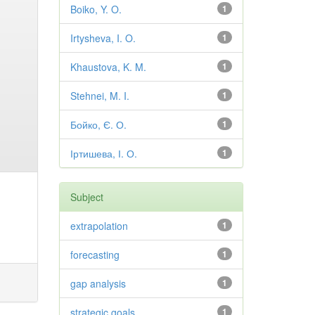
Boiko, Y. O.
1
Irtysheva, I. O.
1
Khaustova, K. M.
1
Stehnei, M. I.
1
Бойко, Є. О.
1
Іртишева, І. О.
1
Subject
extrapolation
1
forecasting
1
gap analysis
1
strategic goals
1