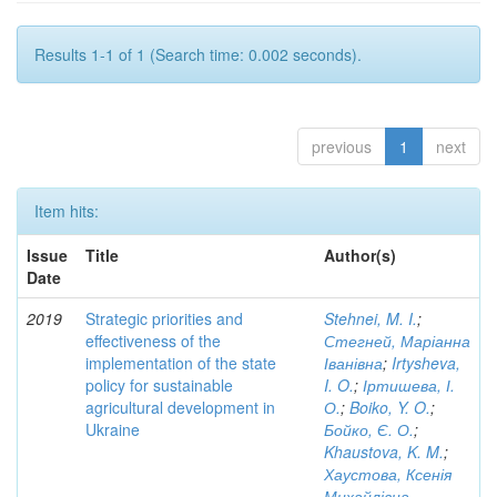
Results 1-1 of 1 (Search time: 0.002 seconds).
previous
1
next
Item hits:
Issue
Title
Author(s)
Date
2019
Strategic priorities and
Stehnei, M. I.
;
effectiveness of the
Стегней, Маріанна
implementation of the state
Іванівна
;
Irtysheva,
policy for sustainable
I. O.
;
Іртишева, І.
agricultural development in
О.
;
Boiko, Y. O.
;
Ukraine
Бойко, Є. О.
;
Khaustova, K. M.
;
Хаустова, Ксенія
Михайлівна