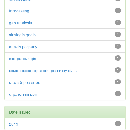
forecasting
1
gap analysis
1
strategic goals
1
аналіз розриву
1
екстраполяція
1
комплексна стратегія розвитку сіл...
1
сталий розвиток
1
стратегічні цілі
1
Date issued
2019
1