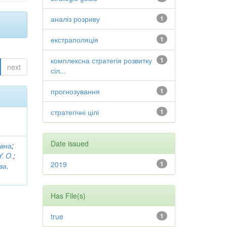
аналіз розриву
1
екстраполяція
1
комплексна стратегія розвитку
1
next
сіл...
прогнозування
1
стратегічні цілі
1
Date issued
івна
;
Y. O.
;
2019
1
ва,
Has File(s)
true
1