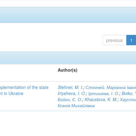
previous
1
Author(s)
implementation of the state
Stehnei, M. I.
;
Стегней, Маріанна Іван
nt in Ukraine
Irtysheva, I. O.
;
Іртишева, І. О.
;
Boiko, 
Бойко, Є. О.
;
Khaustova, K. M.
;
Хаусто
Ксенія Михайлівна