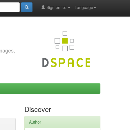
Sign on to:
Language
images,
Discover
Author