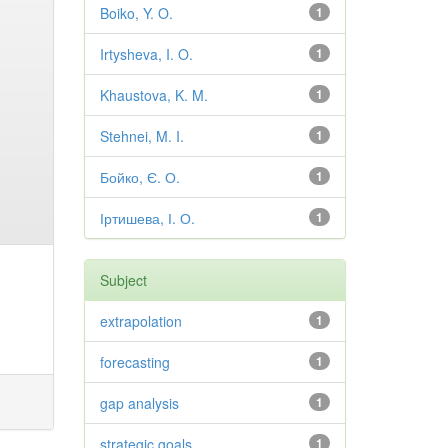
Boiko, Y. O.
1
Irtysheva, I. O.
1
Khaustova, K. M.
1
Stehnei, M. I.
1
Бойко, Є. О.
1
Іртишева, І. О.
1
Subject
extrapolation
1
forecasting
1
gap analysis
1
strategic goals
1