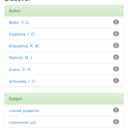
Author
Boiko, Y. O.
1
Irtysheva, I. O.
1
Khaustova, K. M.
1
Stehnei, M. I.
1
Бойко, Є. О.
1
Іртишева, І. О.
1
Subject
сталий розвиток
1
стратегічні цілі
1