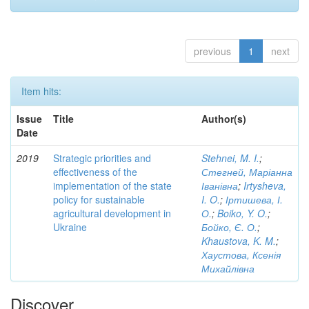
previous
1
next
Item hits:
Issue
Title
Author(s)
Date
2019
Strategic priorities and
Stehnei, M. I.
;
effectiveness of the
Стегней, Маріанна
implementation of the state
Іванівна
;
Irtysheva,
policy for sustainable
I. O.
;
Іртишева, І.
agricultural development in
О.
;
Boiko, Y. O.
;
Ukraine
Бойко, Є. О.
;
Khaustova, K. M.
;
Хаустова, Ксенія
Михайлівна
Discover