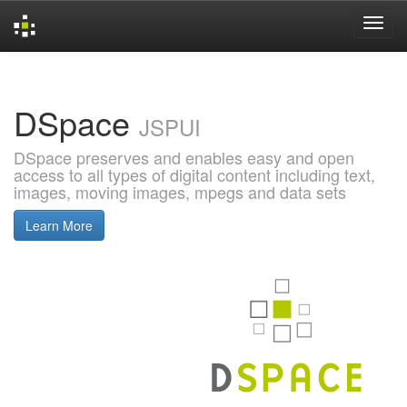
Skip
navigation
DSpace
JSPUI
DSpace preserves and enables easy and open
access to all types of digital content including text,
images, moving images, mpegs and data sets
Learn More