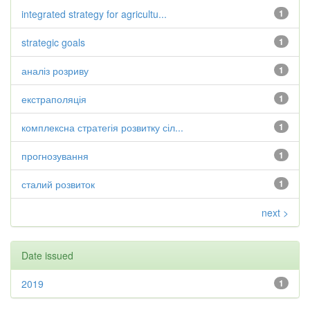
integrated strategy for agricultu...
1
strategic goals
1
аналіз розриву
1
екстраполяція
1
комплексна стратегія розвитку сіл...
1
прогнозування
1
сталий розвиток
1
next >
Date issued
2019
1