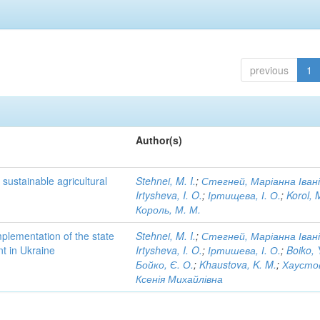
previous
1
Author(s)
 sustainable agricultural
Stehnei, M. I.
;
Стегней, Маріанна Іван
Irtysheva, I. O.
;
Іртищева, І. О.
;
Korol, 
Король, М. М.
implementation of the state
Stehnei, M. I.
;
Стегней, Маріанна Іван
nt in Ukraine
Irtysheva, I. O.
;
Іртишева, І. О.
;
Boiko, 
Бойко, Є. О.
;
Khaustova, K. M.
;
Хаусто
Ксенія Михайлівна