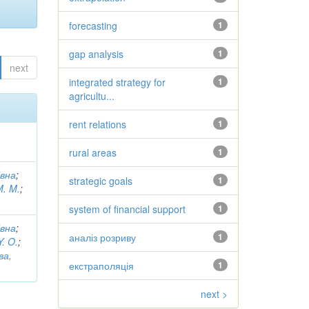
forecasting
1
gap analysis
1
next
integrated strategy for
1
agricultu...
rent relations
1
rural areas
1
івна
;
strategic goals
1
M. M.
;
system of financial support
1
івна
;
аналіз розриву
1
Y. O.
;
ва,
екстраполяція
1
next >