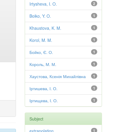
Irtysheva, I. O.
2
Boiko, Y. O.
1
Khaustova, K. M.
1
Korol, M. M.
1
Бойко, Є. О.
1
Король, М. М.
1
Хаустова, Ксенія Михайлівна
1
Іртишева, І. О.
1
Іртищева, І. О.
1
Subject
extrapolation
1