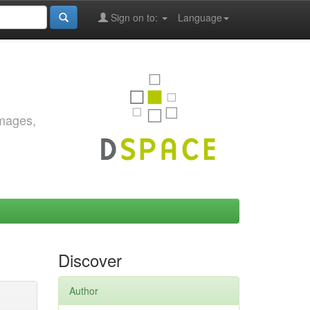
Sign on to:
Language
images,
Discover
Author