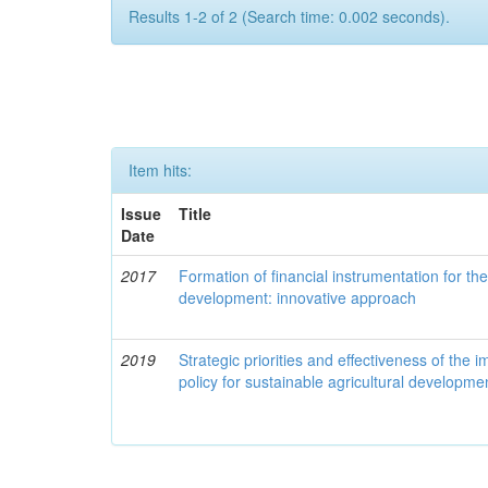
Results 1-2 of 2 (Search time: 0.002 seconds).
Item hits:
Issue
Title
Date
2017
Formation of financial instrumentation for the
development: innovative approach
2019
Strategic priorities and effectiveness of the 
policy for sustainable agricultural developme