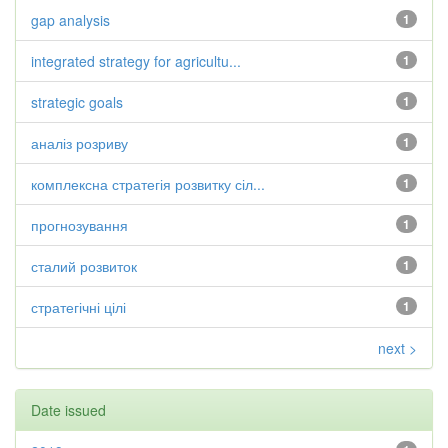
gap analysis
1
integrated strategy for agricultu...
1
strategic goals
1
аналіз розриву
1
комплексна стратегія розвитку сіл...
1
прогнозування
1
сталий розвиток
1
стратегічні цілі
1
next >
Date issued