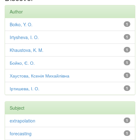
Author
Boiko, Y. O.
1
Irtysheva, I. O.
1
Khaustova, K. M.
1
Бойко, Є. О.
1
Хаустова, Ксенія Михайлівна
1
Іртишева, І. О.
1
Subject
extrapolation
1
forecasting
1