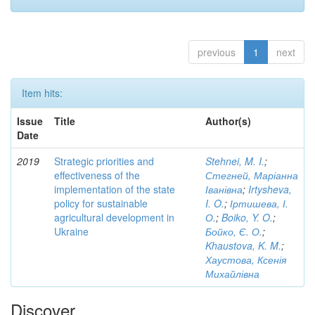
previous
1
next
Item hits:
Issue
Title
Author(s)
Date
2019
Strategic priorities and
Stehnei, M. I.
;
effectiveness of the
Стегней, Маріанна
implementation of the state
Іванівна
;
Irtysheva,
policy for sustainable
I. O.
;
Іртишева, І.
agricultural development in
О.
;
Boiko, Y. O.
;
Ukraine
Бойко, Є. О.
;
Khaustova, K. M.
;
Хаустова, Ксенія
Михайлівна
Discover