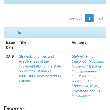
previous
1
next
Item hits:
Issue
Title
Author(s)
Date
2019
Strategic priorities and
Stehnei, M. I.
;
effectiveness of the
Стегней, Маріанна
implementation of the state
Іванівна
;
Irtysheva,
policy for sustainable
I. O.
;
Іртишева, І.
agricultural development in
О.
;
Boiko, Y. O.
;
Ukraine
Бойко, Є. О.
;
Khaustova, K. M.
;
Хаустова, Ксенія
Михайлівна
Discover