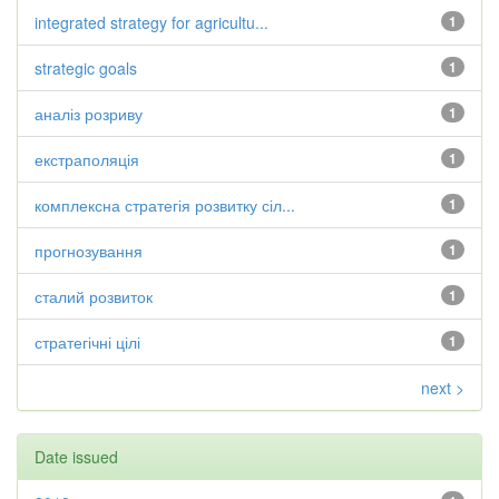
integrated strategy for agricultu...
1
strategic goals
1
аналіз розриву
1
екстраполяція
1
комплексна стратегія розвитку сіл...
1
прогнозування
1
сталий розвиток
1
стратегічні цілі
1
next >
Date issued