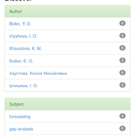
Author
Boiko, Y. O.
1
Irtysheva, I. O.
1
Khaustova, K. M.
1
Бойко, Є. О.
1
Хаустова, Ксенія Михайлівна
1
Іртишева, І. О.
1
Subject
forecasting
1
gap analysis
1