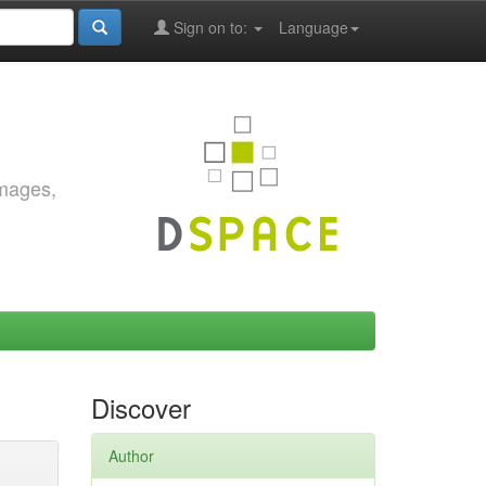
Sign on to:
Language
images,
Discover
Author