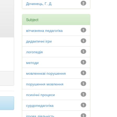
Дочинець, Г. Д.
2
Subject
вітчизняна педагогіка
1
дидактичні ігри
1
логопедія
1
методи
1
мовленнєві порушення
1
порушення мовлення
1
психічні процеси
1
сурдопедагогіка
1
ігрова діяльність
1